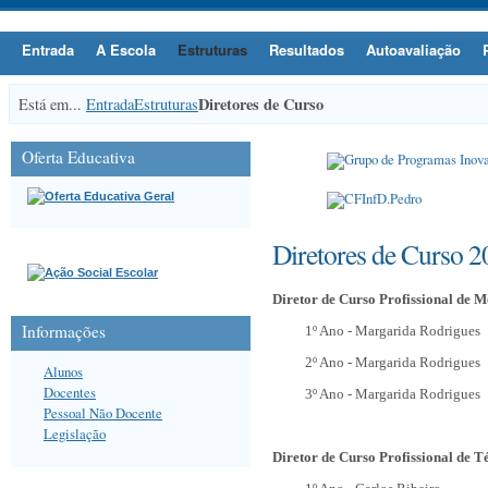
Entrada
A Escola
Estruturas
Resultados
Autoavaliação
Diretores de Curso
Está em...
Entrada
Estruturas
Oferta Educativa
Diretores de Curso 
Diretor de Curso Profissional de 
Informações
1º Ano -
Margarida Rodrigues
2º Ano -
Margarida Rodrigues
Alunos
Docentes
3º Ano -
Margarida Rodrigues
Pessoal Não Docente
Legislação
Diretor de Curso Profissional de T