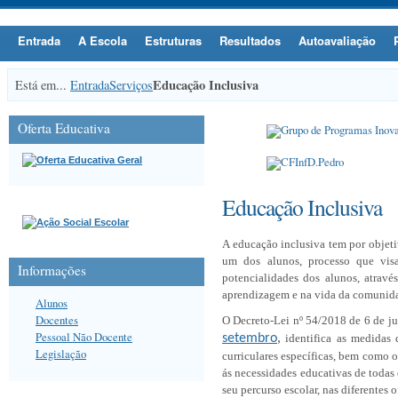
Entrada
A Escola
Estruturas
Resultados
Autoavaliação
Educação Inclusiva
Está em...
Entrada
Serviços
Oferta Educativa
Educação Inclusiva
A educação inclusiva tem por objeti
um dos alunos, processo que visa
Informações
potencialidades dos alunos, atravé
aprendizagem e na vida da comunida
Alunos
Docentes
O Decreto-Lei nº 54/2018 de 6 de j
Pessoal Não Docente
setembro
,
identifica as medidas 
Legislação
curriculares específicas, bem como o
ás necessidades educativas de todas
seu percurso escolar, nas diferentes