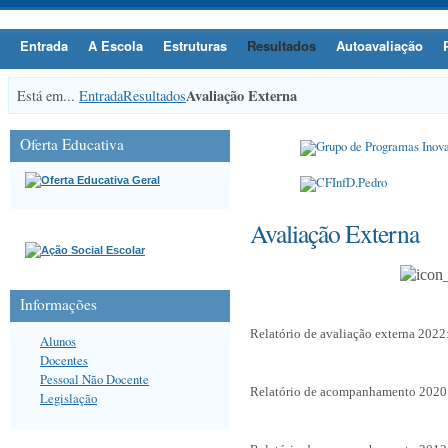
Entrada
A Escola
Estruturas
Resultados
Autoavaliação
Avaliação Externa
Está em...
Entrada
Resultados
Oferta Educativa
Avaliação Externa
Informações
Relatório de
avaliação externa
2022
Alunos
Docentes
Pessoal Não Docente
Relatório de acompanhamento 2020
Legislação