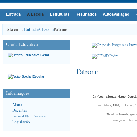
Entrada
A Escola
Estruturas
Resultados
Autoavaliação
Patrono
Está em...
Entrada
A Escola
Oferta Educativa
Patrono
Informações
Carlos Viegas
Gago Couti
Alunos
(n. Lisboa, 1869; m. Lisboa, 
Docentes
Oficial da Armada, geógr
Pessoal Não Docente
navegador e histor
Legislação