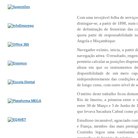
Com uma invejável folha de serviço
distingue-se, a partir de 1898, num 
de delimitação de fronteiras das c
quota parte de responsabilidade na
Angola e Moçambique.
Navegador exímio, inicia, a partir 
navegação aérea. O resultado, enge
permitia calcular as posições dispens
altura em que os instrumentos d
disponibilidade de um meio cap
independentemente das condições atm
de longo curso, com outro nível de 
O mérito deste trabalho ficou demon
Rio de Janeiro, a primeira entre o 
entre 30 de Março e 5 de Junho de 
que levava Sacadura Cabral como p
Estudioso incansável, agraciado com
e França, membro das mais prestigi
Coutinho legou uma vastíssima o
geografia e da história da náutica.