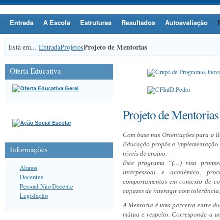
Entrada
A Escola
Estruturas
Resultados
Autoavaliação
Projeto de Mentorias
Está em...
Entrada
Projetos
Oferta Educativa
Projeto de Mentorias
Com base nas Orientações para a R
Educação propôs a implementação d
Informações
níveis de ensino.
Este programa
“
(…) visa promov
Alunos
interpessoal e académico, pr
Docentes
comportamentos em contexto de co
Pessoal Não Docente
capazes de interagir com tolerância
Legislação
A Mentoria é uma parceria entre du
mútua e respeito. Corresponde a u