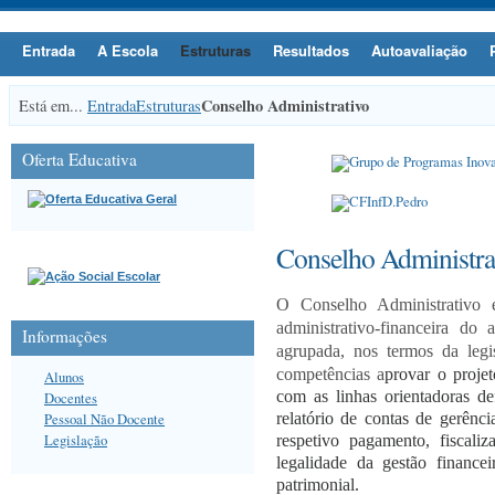
Entrada
A Escola
Estruturas
Resultados
Autoavaliação
Conselho Administrativo
Está em...
Entrada
Estruturas
Oferta Educativa
Conselho Administra
O Conselho Administrativo 
administrativo-financeira d
Informações
agrupada, nos termos da leg
competências a
provar o proje
Alunos
com as linhas orientadoras de
Docentes
Pessoal Não Docente
relatório de contas de gerênci
Legislação
respetivo pagamento, fiscaliz
legalidade da gestão financei
patrimonial.