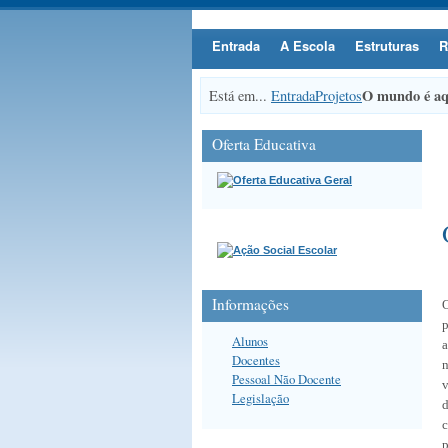
Entrada
A Escola
Estruturas
R
O mundo é aq
Está em...
Entrada
Projetos
Oferta Educativa
Informações
p
Alunos
a
Docentes
n
Pessoal Não Docente
v
Legislação
d
c
p