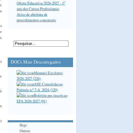
Oferta Educativa 2026-2027 - 1º
 e
ano dos Cursos Profissionais
da
Aviso de abertura de
procedimentos concursais
as
e
o
DOCs Mais Descarregados
os
Manuais Escolares
 e
2026-2027 (226)
ASE Consolidacao
Portaria n.º 7-A_2024 (120)
 à
Boletim pre-inscricao
EFA 2026-2027 (91)
m
ns
Hoje
Ontem