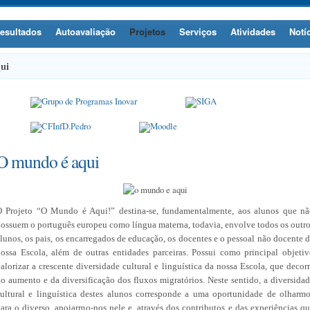
esultados
Autoavaliação
Projetos
Serviços
Atividades
Notí
ui
O mundo é aqui
O Projeto “O Mundo é Aqui!” destina-se, fundamentalmente, aos alunos que nã
ossuem o português europeu como língua materna, todavia, envolve todos os outr
lunos, os pais, os encarregados de educação, os docentes e o pessoal não docente 
ossa Escola, além de outras entidades parceiras. Possui como principal objeti
alorizar a crescente diversidade cultural e linguística da nossa Escola, que decor
o aumento e da diversificação dos fluxos migratórios. Neste sentido, a diversida
ultural e linguística destes alunos corresponde a uma oportunidade de olharm
ara o diverso, apoiarmo-nos nele e, através dos contributos e das experiências q