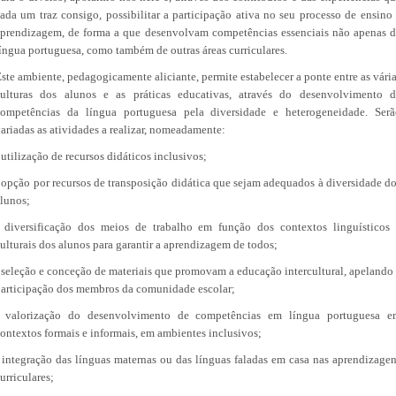
ada um traz consigo, possibilitar a participação ativa no seu processo de ensino
prendizagem, de forma a que desenvolvam competências essenciais não apenas 
íngua portuguesa, como também de outras áreas curriculares.
ste ambiente, pedagogicamente aliciante, permite estabelecer a ponte entre as vári
culturas dos alunos e as práticas educativas, através do desenvolvimento d
competências da língua portuguesa pela diversidade e heterogeneidade. Serã
ariadas as atividades a realizar, nomeadamente:
 utilização de recursos didáticos inclusivos;
 opção por recursos de transposição didática que sejam adequados à diversidade d
lunos;
 diversificação dos meios de trabalho em função dos contextos linguísticos
ulturais dos alunos para garantir a aprendizagem de todos;
 seleção e conceção de materiais que promovam a educação intercultural, apelando
articipação dos membros da comunidade escolar;
- valorização do desenvolvimento de competências em língua portuguesa e
ontextos formais e informais, em ambientes inclusivos;
 integração das línguas maternas ou das línguas faladas em casa nas aprendizage
urriculares;