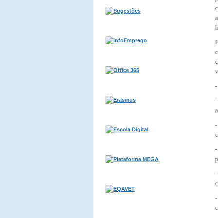
c
a
l
E
v
-
-
a
-
c
-
p
c
-
c