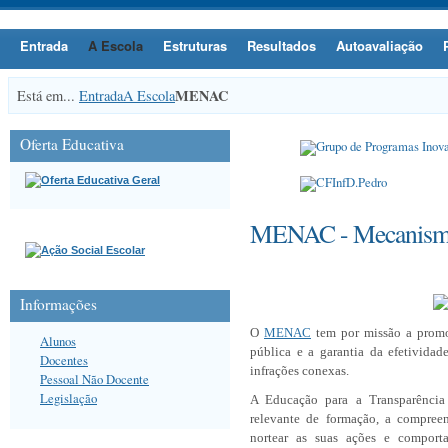
Entrada
A Escola
Estruturas
Resultados
Autoavaliação
MENAC
Está em...
Entrada
A Escola
Oferta Educativa
MENAC - Mecanismo
Informações
O
MENAC
tem por missão a promoç
Alunos
pública e a garantia da efetividad
Docentes
infrações conexas.
Pessoal Não Docente
Legislação
A Educação para a Transparência 
relevante de formação, a compree
nortear as suas ações e compor