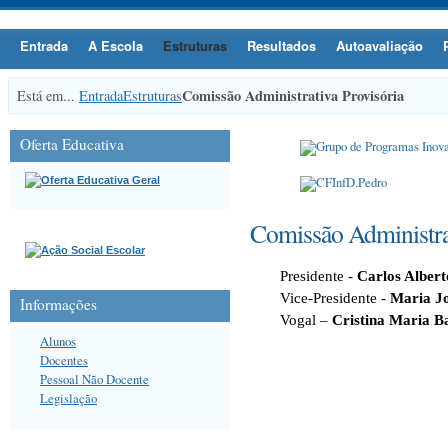
Entrada
A Escola
Estruturas
Resultados
Autoavaliação
Comissão Administrativa Provisória
Está em...
Entrada
Estruturas
Oferta Educativa
Comissão Administrat
Presidente -
Carlos Albert
Vice-Presidente -
Maria J
Informações
Vogal –
Cristina Maria Ba
Alunos
Docentes
Pessoal Não Docente
Legislação