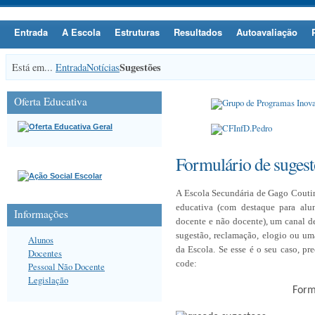
Entrada
A Escola
Estruturas
Resultados
Autoavaliação
Sugestões
Está em...
Entrada
Notícias
Oferta Educativa
Formulário de sugest
A Escola Secundária de Gago Couti
educativa (com destaque para alun
Informações
docente e não docente), um canal 
sugestão, reclamação, elogio ou um
Alunos
da Escola. Se esse é o seu caso,
pre
Docentes
code:
Pessoal Não Docente
Legislação
Form