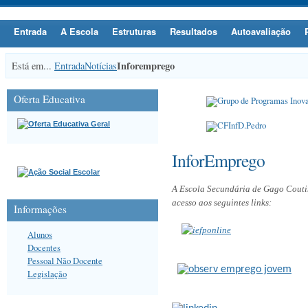
Entrada
A Escola
Estruturas
Resultados
Autoavaliação
Inforemprego
Está em...
Entrada
Notícias
Oferta Educativa
InforEmprego
A Escola Secundária de Gago Coutin
acesso aos seguintes links:
Informações
Alunos
Docentes
Pessoal Não Docente
Legislação