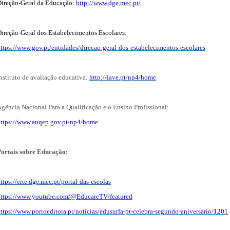
ireção-Geral da Educação:
http://www.dge.mec.pt/
ireção-Geral dos Estabelecimentos Escolares:
ttps://www.gov.pt/entidades/direcao-geral-dos-estabelecimentos-escolares
nstituto de avaliação educativa:
http://iave.pt/np4/home
gência Nacional Para a Qualificação e o Ensino Profissional:
ttps://www.anqep.gov.pt/np4/home
ortais sobre Educação:
ttps://erte.dge.mec.pt/portal-das-escolas
https://www.youtube.com/@EducareTV/featured
ttps://www.portoeditora.pt/noticias/edusurfa-pt-celebra-segundo-aniversario/1201