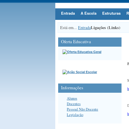
Entrada
A Escola
Estruturas
R
Ligações (Links)
Está em...
Entrada
Oferta Educativa
P
M
Informações
h
Alunos
Docentes
D
Pessoal Não Docente
h
Legislação