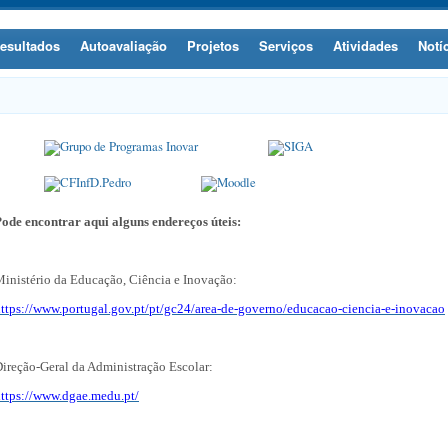
esultados
Autoavaliação
Projetos
Serviços
Atividades
Notí
ode encontrar aqui alguns endereços úteis:
inistério da Educação, Ciência e Inovação:
ttps://www.portugal.gov.pt/pt/gc24/area-de-governo/educacao-ciencia-e-inovacao
ireção-Geral da Administração Escolar:
ttps://www.dgae.medu.pt/