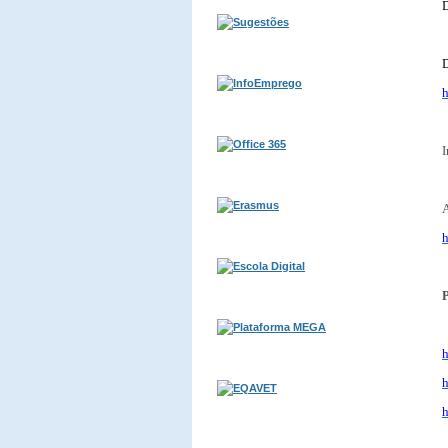
D
D
h
I
A
h
P
h
h