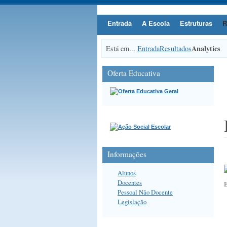
Entrada
A Escola
Estruturas
R
Analytics
Está em...
Entrada
Resultados
Oferta Educativa
Informações
Alunos
Docentes
E
Pessoal Não Docente
Legislação