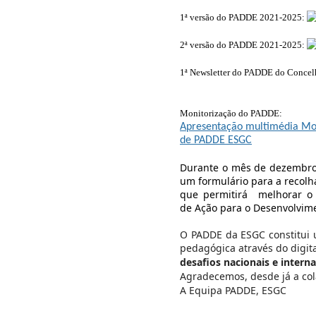
1ª versão do PADDE 2021-2025:
2ª versão do PADDE 2021-2025:
1ª Newsletter do PADDE do Concel
Monitorização do PADDE:
Apresentação multimédia Mo
de PADDE ESGC
Durante o mês de dezembro
um formulário para a
recolh
que permitirá melhorar o
de
A
ção para o
D
esenvolvim
O PADDE
da ESGC
constitui
u
pedagógica
através do
digit
desafios nacionais e intern
Agradecemos
,
desde já a co
A Equipa PADDE, ESGC