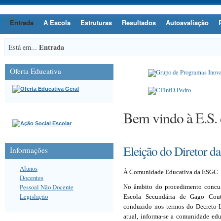
Entrada
A Escola
Estruturas
Resultados
Autoavaliação
Entrada
Está em...
Oferta Educativa
Bem vindo à E.S.
Eleição do Diretor da
Informações
Alunos
À Comunidade Educativa da ESGC
Docentes
Pessoal Não Docente
No âmbito do procedimento concurs
Legislação
Escola Secundária de Gago Cout
conduzido nos termos do Decreto-Le
atual, informa-se a comunidade ed