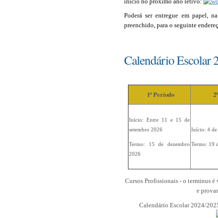
início no próximo ano letivo
:
Poderá ser entregue em papel, na
preenchido, para o seguinte endereç
Calendário Escolar
1º Período
2
Início: Entre 11 e 15 de
setembro 2026
Início: 4 d
Termo: 15 de dezembro
Termo: 19 
2026
Cursos Profissionais - o terminus é
e provas
Calendário Escolar 2024/202