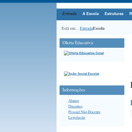
Entrada
A Escola
Estruturas
R
Escola
Está em...
Entrada
Oferta Educativa
Informações
Alunos
Docentes
Pessoal Não Docente
Legislação