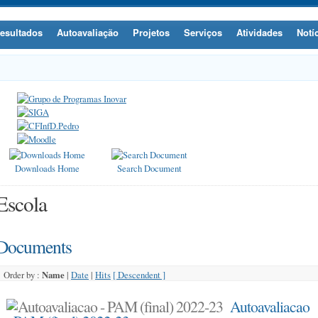
esultados
Autoavaliação
Projetos
Serviços
Atividades
Notí
Downloads Home
Search Document
Escola
Documents
Order by :
Name
|
Date
|
Hits
[ Descendent ]
Autoavaliacao