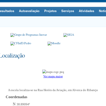
esultados
Autoavaliação
Projetos
Serviços
Atividades
Notí
Localização
Ver mapa maior
A escola localiza-se na Rua Heróis da Aviação, em Alverca do Ribatejo
Coordenadas
N
38.89094º