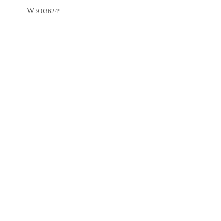
W
9.03624º