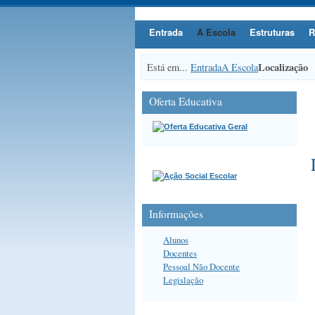
Entrada
A Escola
Estruturas
R
Localização
Está em...
Entrada
A Escola
Oferta Educativa
Informações
Alunos
Docentes
Pessoal Não Docente
Legislação