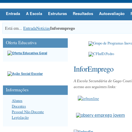
Entrada
A Escola
Estruturas
Resultados
Autoavaliação
Inforemprego
Está em...
Entrada
Notícias
Oferta Educativa
InforEmprego
A Escola Secundária de Gago Coutin
acesso aos seguintes links:
Informações
Alunos
Docentes
Pessoal Não Docente
Legislação