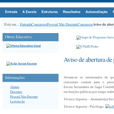
Entrada
A Escola
Estruturas
Resultados
Autoavaliação
Aviso de aber
Está em...
Entrada
Concursos
Pessoal Não Docente
Concursos
Oferta Educativa
Aviso de abertura de
Informações
Avisam-se os interessados de q
concursais comum para o pree
Alunos
Escola
Secundária de Gago Coutinho
Docentes
em funções
públicas por tempo indet
Pessoal Não Docente
Técnico Superior – Animador(a)
Soc
Legislação
Técnico Superior - Psicólogo: