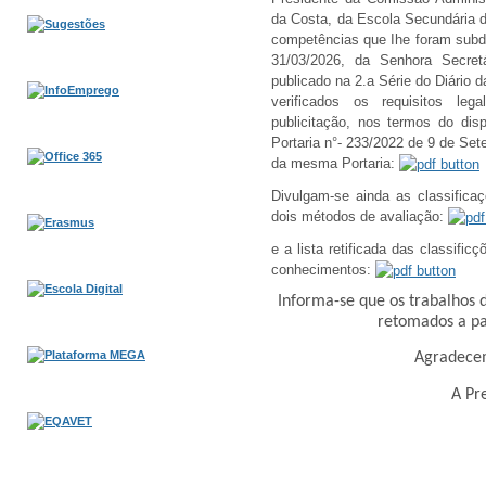
da Costa, da Escola Secundária 
competências que Ihe foram subd
31/03/2026, da Senhora Secret
publicado na 2.a Série do Diário d
verificados os requisitos leg
publicitação, nos termos do dis
Portaria n°- 233/2022 de 9 de Se
da mesma Portaria:
Divulgam-se ainda as classific
dois métodos de avaliação:
e a lista retificada das classifi
conhecimentos:
Informa-se que os trabalhos 
retomados a pa
Agradece
A Pre