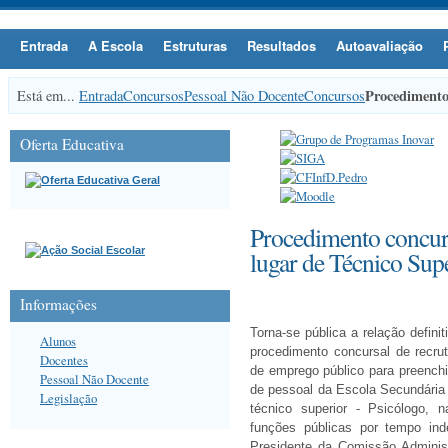
Entrada
A Escola
Estruturas
Resultados
Autoavaliação
Procedimento 
Está em...
Entrada
Concursos
Pessoal Não Docente
Concursos
Oferta Educativa
Procedimento concur
lugar de Técnico Sup
Informações
Torna-se pública a relação defini
Alunos
procedimento concursal de recr
Docentes
de emprego público para preench
Pessoal Não Docente
de pessoal da Escola Secundária 
Legislação
técnico superior - Psicólogo, 
funções públicas por tempo in
Presidente da Comissão Administ