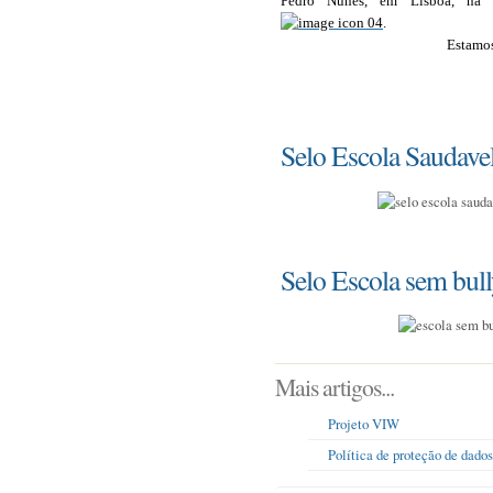
Pedro Nunes, em Lisboa, na qu
.
Estamos
Selo Escola Saudave
Selo Escola sem bul
Mais artigos...
Projeto VIW
Política de proteção de dados