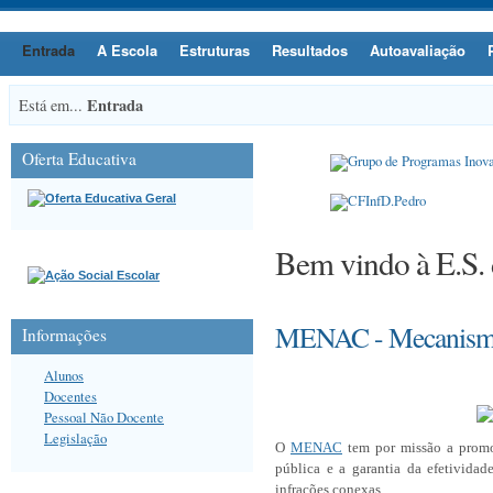
Entrada
A Escola
Estruturas
Resultados
Autoavaliação
Entrada
Está em...
Oferta Educativa
Bem vindo à E.S.
MENAC - Mecanismo
Informações
Alunos
Docentes
Pessoal Não Docente
Legislação
O
MENAC
tem por missão a promoç
pública e a garantia da efetividad
infrações conexas.