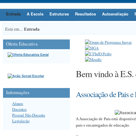
Entrada
A Escola
Estruturas
Resultados
Autoavaliação
Entrada
Está em...
Oferta Educativa
Bem vindo à E.S.
Associação de Pais e
Informações
Alunos
Docentes
Pessoal Não Docente
A Associação de Pais está disponível
Legislação
pais e encarregados de educação.