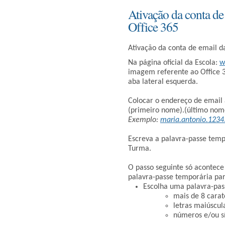
Ativação da conta de 
Office 365
Ativação da conta de email da
Na página oficial da Escola:
w
imagem referente ao Office
aba lateral esquerda.
Colocar o endereço de email 
(primeiro nome).(último nom
Exemplo:
maria.antonio.123
Escreva a palavra-passe tempo
Turma.
O passo seguinte só acontece 
palavra-passe temporária para
Escolha uma palavra-pass
mais de 8 carat
letras maiúscul
números e/ou s