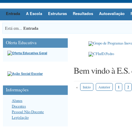
Entrada
A Escola
Estruturas
Resultados
Autoavaliação
Entrada
Está em...
Oferta Educativa
Bem vindo à E.S.
«
Início
Anterior
1
2
Informações
Alunos
Docentes
Pessoal Não Docente
Legislação